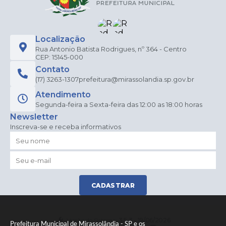
Localização
Rua Antonio Batista Rodrigues, nº 364 - Centro
CEP: 15145-000
Contato
(17) 3263-1307
prefeitura@mirassolandia.sp.gov.br
Atendimento
Segunda-feira a Sexta-feira das 12:00 as 18:00 horas
Newsletter
Inscreva-se e receba informativos
CADASTRAR
Versão do Sistema:
3.5.3 - 19/06/2026
Prefeitura Municipal de Mirassolândia - SP e os