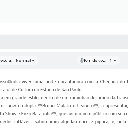
 MÍDIAS
RECEBA NOTÍCIAS
eitura:
Tom de voz:
rassolândia viveu uma noite encantadora com a Chegada do P
taria de Cultura do Estado de São Paulo.
 em grande estilo, dentro de um caminhão decorado da Transre
o o show da dupla **Bruno Mulato e Leandro**, a apresentaç
ta Show e Enzo Batatinha**, que animaram o público com sua e
quedos infláveis, saborearam algodão doce e pipoca, e, pel