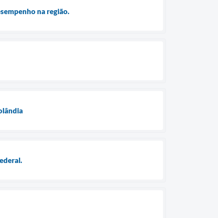
desempenho na região.
olândia
ederal.