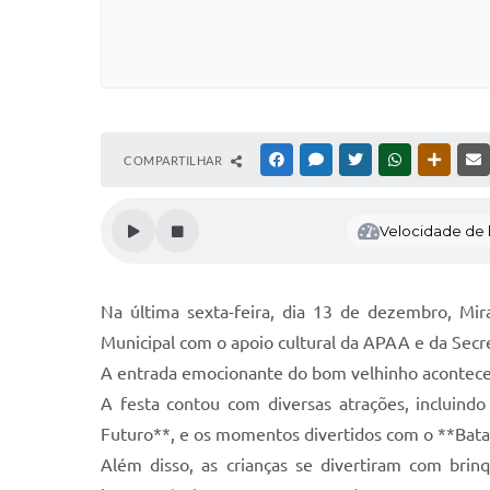
COMPARTILHAR
FACEBOOK
MESSENGER
TWITTER
WHATSAPP
OUTRAS
Velocidade de l
Na última sexta-feira, dia 13 de dezembro, Mi
Municipal com o apoio cultural da APAA e da Secre
A entrada emocionante do bom velhinho aconteceu
A festa contou com diversas atrações, incluind
Futuro**, e os momentos divertidos com o **Bata
Além disso, as crianças se divertiram com brin