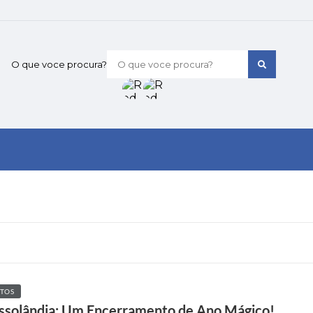
O que voce procura?
TOS
ssolândia: Um Encerramento de Ano Mágico!