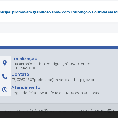
nicipal promovem grandioso show com Lourenço & Lourival em M
Localização
Rua Antonio Batista Rodrigues, nº 364 - Centro
CEP: 15145-000
Contato
(17) 3263-1307
prefeitura@mirassolandia.sp.gov.br
Atendimento
Segunda-feira a Sexta-feira das 12:00 as 18:00 horas
do Sistema:
3.5.3 - 19/06/2026
Portal atualizado em:
05/08/2026 18:43
Dad