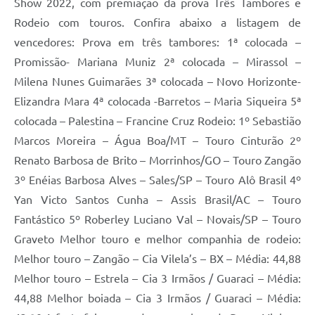
Show 2022, com premiação da prova Três Tambores e
Rodeio com touros. Confira abaixo a listagem de
vencedores: Prova em três tambores: 1ª colocada –
Promissão- Mariana Muniz 2ª colocada – Mirassol –
Milena Nunes Guimarães 3ª colocada – Novo Horizonte-
Elizandra Mara 4ª colocada -Barretos – Maria Siqueira 5ª
colocada – Palestina – Francine Cruz Rodeio: 1º Sebastião
Marcos Moreira – Água Boa/MT – Touro Cinturão 2º
Renato Barbosa de Brito – Morrinhos/GO – Touro Zangão
3º Enéias Barbosa Alves – Sales/SP – Touro Alô Brasil 4º
Yan Victo Santos Cunha – Assis Brasil/AC – Touro
Fantástico 5º Roberley Luciano Val – Novais/SP – Touro
Graveto Melhor touro e melhor companhia de rodeio:
Melhor touro – Zangão – Cia Vilela’s – BX – Média: 44,88
Melhor touro – Estrela – Cia 3 Irmãos / Guaraci – Média:
44,88 Melhor boiada – Cia 3 Irmãos / Guaraci – Média: