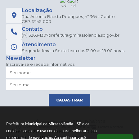
Localização
Rua Antonio Batista Rodrigues, nº 364 - Centro
CEP: 15145-000
Contato
(17) 3263-1307
prefeitura@mirassolandia.sp.gov.br
Atendimento
Segunda-feira a Sexta-feira das 12:00 as 18:00 horas
Newsletter
Inscreva-se e receba informativos
CADASTRAR
Versão do Sistema:
3.5.3 - 19/06/2026
Prefeitura Municipal de Mirassolândia - SP e os
Portal atualizado em:
05/08/2026 18:43
Dados Abertos
cookies: nosso site usa cookies para melhorar a sua
experiência de navegação. Ao continuar você