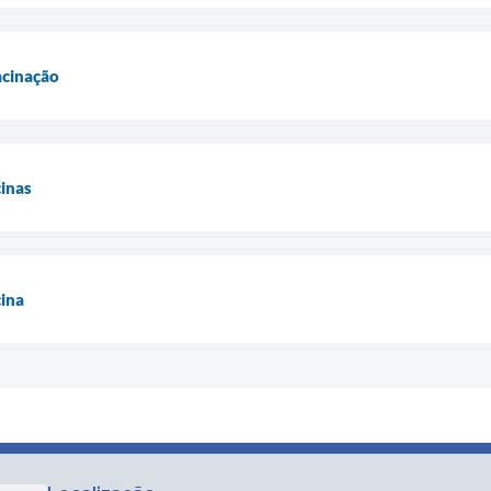
acinação
inas
ina