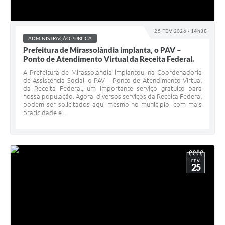
25 FEV 2026 - 14h38
ADMINISTRAÇÃO PÚBLICA
Prefeitura de Mirassolândia implanta, o PAV –
Ponto de Atendimento Virtual da Receita Federal.
A Prefeitura de Mirassolândia implantou, na Coordenadoria
de Assistência Social, o PAV – Ponto de Atendimento Virtual
da Receita Federal, um importante serviço gratuito para
nossa população. Agora, diversos serviços da Receita Federal
podem ser solicitados aqui mesmo no município, com mais
praticidade e...
FEV
25