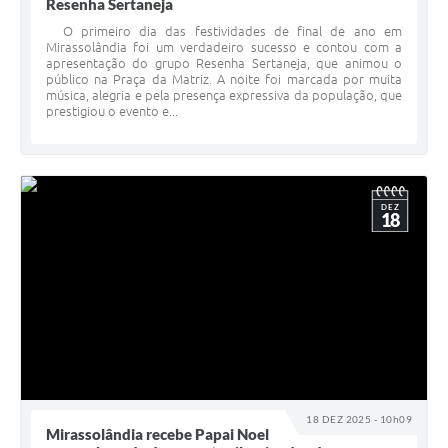
Resenha Sertaneja
O primeiro dia das festividades de final de ano em
Mirassolândia foi um verdadeiro sucesso e contou com a
apresentação do grupo Resenha Sertaneja, que animou o
público na Praça da Matriz. A noite foi marcada por muita
música, alegria e pela presença expressiva da população, que
prestigiou o evento e...
DEZ
18
18 DEZ 2025 - 10h09
Mirassolândia recebe Papai Noel