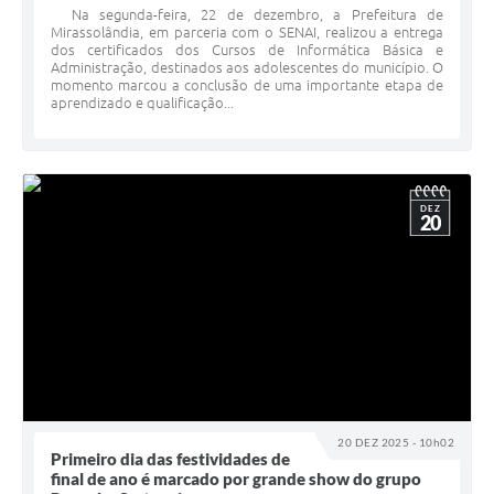
Na segunda-feira, 22 de dezembro, a Prefeitura de
Mirassolândia, em parceria com o SENAI, realizou a entrega
dos certificados dos Cursos de Informática Básica e
Administração, destinados aos adolescentes do município. O
momento marcou a conclusão de uma importante etapa de
aprendizado e qualificação...
DEZ
20
20 DEZ 2025 - 10h02
Primeiro dia das festividades de
final de ano é marcado por grande show do grupo