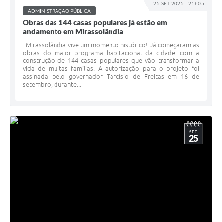
25 SET 2025 - 21h05
ADMINISTRAÇÃO PÚBLICA
Obras das 144 casas populares já estão em
andamento em Mirassolândia
Mirassolândia vive um momento histórico! Já começaram as
obras do maior programa habitacional da cidade, com a
construção de 144 casas populares que vão transformar a
vida de muitas famílias. A autorização para o projeto foi
assinada pelo governador Tarcísio de Freitas em 16 de
setembro, durante...
SET
25