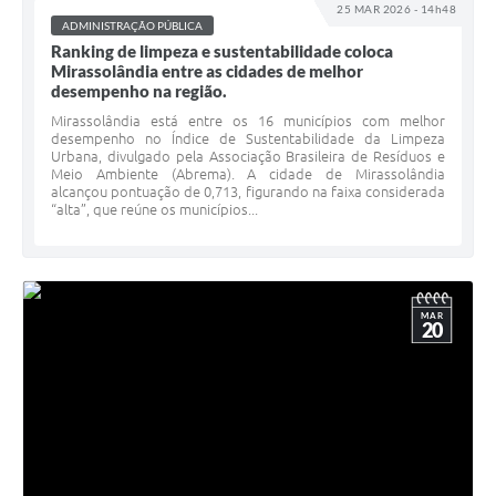
25 MAR 2026 - 14h48
ADMINISTRAÇÃO PÚBLICA
Ranking de limpeza e sustentabilidade coloca
Mirassolândia entre as cidades de melhor
desempenho na região.
Mirassolândia está entre os 16 municípios com melhor
desempenho no Índice de Sustentabilidade da Limpeza
Urbana, divulgado pela Associação Brasileira de Resíduos e
Meio Ambiente (Abrema). A cidade de Mirassolândia
alcançou pontuação de 0,713, figurando na faixa considerada
“alta”, que reúne os municípios...
MAR
20