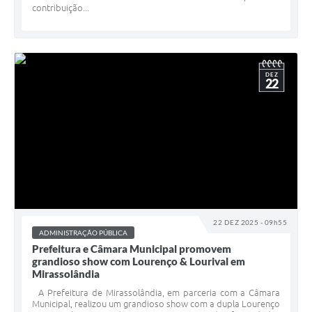
contribuição...
DEZ
22
22 DEZ 2025 - 09h55
ADMINISTRAÇÃO PÚBLICA
Prefeitura e Câmara Municipal promovem
grandioso show com Lourenço & Lourival em
Mirassolândia
A Prefeitura de Mirassolândia, em parceria com a Câmara
Municipal, realizou um grandioso show com a dupla Lourenço