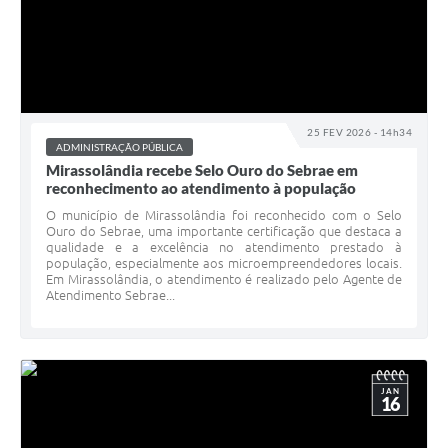
25 FEV 2026 - 14h34
ADMINISTRAÇÃO PÚBLICA
Mirassolândia recebe Selo Ouro do Sebrae em
reconhecimento ao atendimento à população
O município de Mirassolândia foi reconhecido com o Selo
Ouro do Sebrae, uma importante certificação que destaca a
qualidade e a excelência no atendimento prestado à
população, especialmente aos microempreendedores locais.
Em Mirassolândia, o atendimento é realizado pelo Agente de
Atendimento Sebrae...
JAN
16