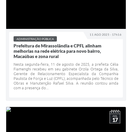
11 AGO 2025 - 17h16
ADMINISTRAÇÃO PÚBLICA
Prefeitura de Mirassolândia e CPFL alinham
melhorias na rede elétrica para novo bairro,
Macaúbas e zona rural
Nesta segunda-feira, 11 de agosto de 2025, a prefeita Célia
Fiamenghi recebeu em seu gabinete Orzila Ortega da Silva,
Gerente de Relacionamento Especialista da Companhia
Paulista de Força e Luz (CPFL), acompanhada pelo Técnico de
Obras e Manutenção Rafael Silva. A reunião contou ainda
com a presença do...
JUL
17