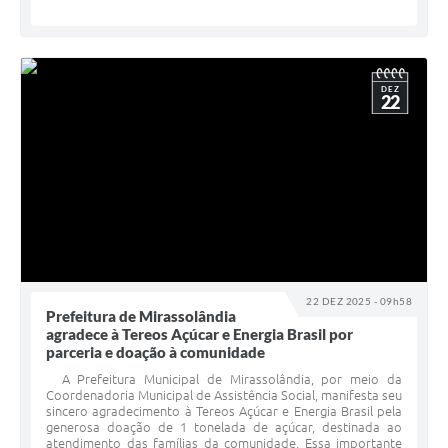
DEZ
22
22 DEZ 2025 - 09h58
Prefeitura de Mirassolândia
agradece à Tereos Açúcar e Energia Brasil por
parceria e doação à comunidade
A Prefeitura Municipal de Mirassolândia, por meio da
Coordenadoria Municipal de Assistência Social, manifesta seu
sincero agradecimento à Tereos Açúcar e Energia Brasil pela
generosa doação de 1 tonelada de açúcar, destinada ao
atendimento das famílias da comunidade. Essa importante