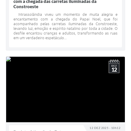
com a chegada das carretas iluminadas da
Constroeste
Mirassolândia viveu um momento de muita alegria e
encantamento com a chegada do Papai Noel, que foi
acompanhado pelas carretas iluminadas da Constroeste,
levando luz, emoção e espírito natalino por toda a cidade. O
desfile encantou crianças e adultos, transformando as ruas
em um verdadeiro espetáculo...
DEZ
12
12 DEZ 2025 - 10h12