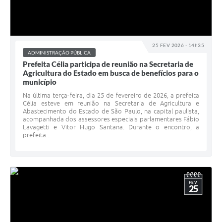
25 FEV 2026 - 14h35
ADMINISTRAÇÃO PÚBLICA
Prefeita Célia participa de reunião na Secretaria de
Agricultura do Estado em busca de benefícios para o
município
Na última terça-feira, dia 25 de fevereiro de 2026, a prefeita
Célia esteve em reunião na Secretaria de Agricultura e
Abastecimento do Estado de São Paulo, na capital paulista,
acompanhada dos assessores especiais parlamentares Fábio
Lavagetti e Vitor Hugo Santana. Durante o encontro, a
prefeita...
FEV
25