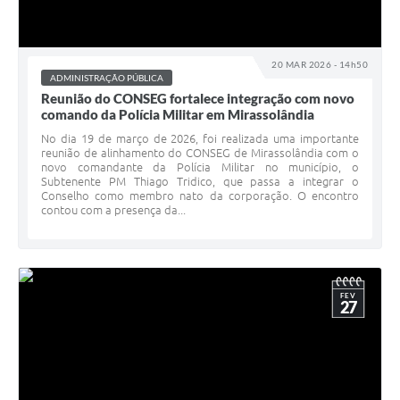
20 MAR 2026 - 14h50
ADMINISTRAÇÃO PÚBLICA
Reunião do CONSEG fortalece integração com novo
comando da Polícia Militar em Mirassolândia
No dia 19 de março de 2026, foi realizada uma importante
reunião de alinhamento do CONSEG de Mirassolândia com o
novo comandante da Polícia Militar no município, o
Subtenente PM Thiago Tridico, que passa a integrar o
Conselho como membro nato da corporação. O encontro
contou com a presença da...
FEV
27