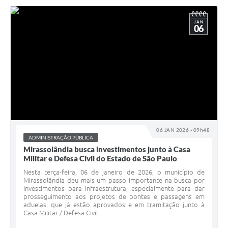
JAN
06
06 JAN 2026 - 09h48
ADMINISTRAÇÃO PÚBLICA
Mirassolândia busca investimentos junto à Casa
Militar e Defesa Civil do Estado de São Paulo
Nesta terça-feira, 06 de janeiro de 2026, o município de
Mirassolândia deu mais um passo importante na busca por
investimentos para infraestrutura, especialmente para dar
prosseguimento aos projetos de pontes e passagens em
aduelas, que já estão aprovados e em tramitação junto à
Casa Militar / Defesa Civil...