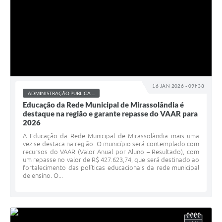
16 JAN 2026 - 09h38
ADMINISTRAÇÃO PÚBLICA ...
Educação da Rede Municipal de Mirassolândia é
destaque na região e garante repasse do VAAR para
2026
A Educação da Rede Municipal de Mirassolândia mais uma
vez se destaca na região. O município será contemplado com
recursos do VAAR (Valor Anual por Aluno – Resultado), com
um repasse no valor de R$ 427.623,74, que será destinado ao
fortalecimento das políticas educacionais da rede municipal
de ensino. O...