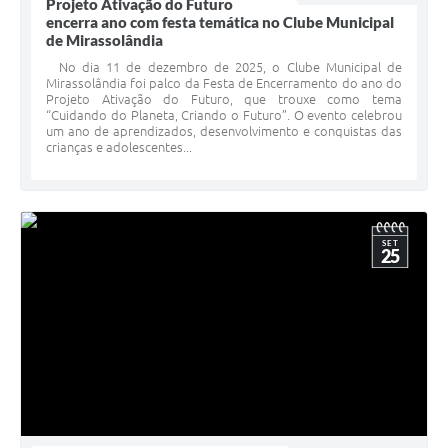
Projeto Ativação do Futuro
encerra ano com festa temática no Clube Municipal
de Mirassolândia
No dia 11 de dezembro de 2025, o Clube Municipal de
Mirassolândia foi palco da Festa de Encerramento do ano do
Projeto Ativação do Futuro, que trouxe como tema
“Cuidando do Planeta, Criando o Futuro”. O evento celebrou
um ano de aprendizados, desenvolvimento e conquistas das
crianças e adolescentes...
SET
25