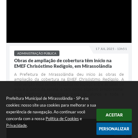
17 JUL 2025 - 13h51
ADMINISTRAÇÃO PÚBLICA
Obras de ampliação de cobertura têm início na
EMEF Chrisóstimo Redígolo, em Mirassolândia
A Prefeitura de Mirassolândia deu início às obras de
ampliação da cobertura na EMEF Chrisóstimo Redígolo. A
intervenção está sendo realizada no espaço entre as salas de
aula e o pátio da escola, e tem como objetivo proporcionar
mais conforto e segurança para os alunos e toda a
Prefeitura Municipal de Mirassolândia - SP e os
comunidade escolar. Com a...
cookies: nosso site usa cookies para melhorar a sua
experiência de navegação. Ao continuar você
ACEITAR
concorda com a nossa
Política de Cookies
e
Privacidade
.
PERSONALIZAR
JUN
16