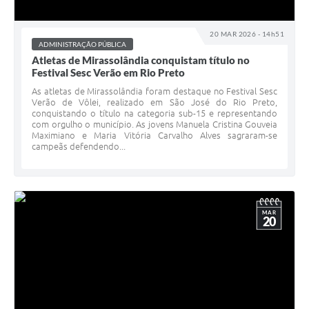
20 MAR 2026 - 14h51
ADMINISTRAÇÃO PÚBLICA
Atletas de Mirassolândia conquistam título no
Festival Sesc Verão em Rio Preto
As atletas de Mirassolândia foram destaque no Festival Sesc
Verão de Vôlei, realizado em São José do Rio Preto,
conquistando o título na categoria sub-15 e representando
com orgulho o município. As jovens Manuela Cristina Gouveia
Maximiano e Maria Vitória Carvalho Alves sagraram-se
campeãs defendendo...
MAR
20