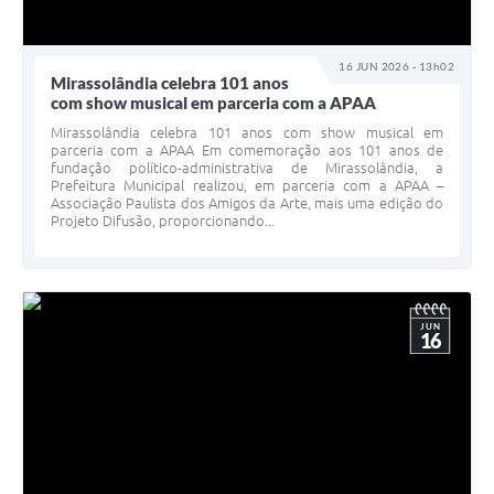
16 JUN 2026 - 13h02
Mirassolândia celebra 101 anos
com show musical em parceria com a APAA
Mirassolândia celebra 101 anos com show musical em
parceria com a APAA Em comemoração aos 101 anos de
fundação político-administrativa de Mirassolândia, a
Prefeitura Municipal realizou, em parceria com a APAA –
Associação Paulista dos Amigos da Arte, mais uma edição do
Projeto Difusão, proporcionando...
JUN
16