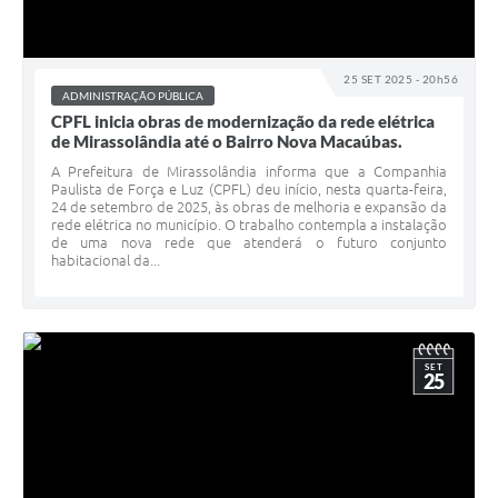
25 SET 2025 - 20h56
ADMINISTRAÇÃO PÚBLICA
CPFL inicia obras de modernização da rede elétrica
de Mirassolândia até o Bairro Nova Macaúbas.
A Prefeitura de Mirassolândia informa que a Companhia
Paulista de Força e Luz (CPFL) deu início, nesta quarta-feira,
24 de setembro de 2025, às obras de melhoria e expansão da
rede elétrica no município. O trabalho contempla a instalação
de uma nova rede que atenderá o futuro conjunto
habitacional da...
SET
25