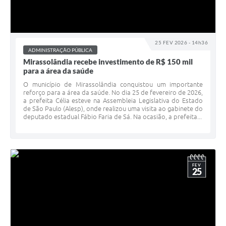
25 FEV 2026 - 14h36
ADMINISTRAÇÃO PÚBLICA
Mirassolândia recebe investimento de R$ 150 mil
para a área da saúde
O município de Mirassolândia conquistou um importante
reforço para a área da saúde. No dia 25 de fevereiro de 2026,
a prefeita Célia esteve na Assembleia Legislativa do Estado
de São Paulo (Alesp), onde realizou uma visita ao gabinete do
deputado estadual Fábio Faria de Sá. Na ocasião, a prefeita...
FEV
25