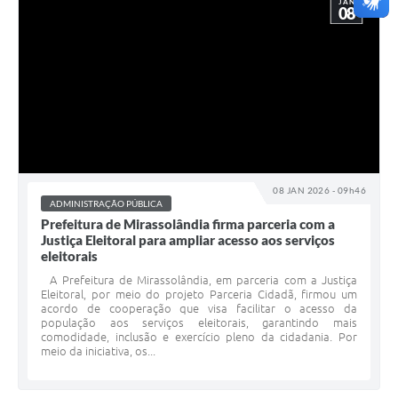
JAN
08
08 JAN 2026 - 09h46
ADMINISTRAÇÃO PÚBLICA
Prefeitura de Mirassolândia firma parceria com a
Justiça Eleitoral para ampliar acesso aos serviços
eleitorais
A Prefeitura de Mirassolândia, em parceria com a Justiça
Eleitoral, por meio do projeto Parceria Cidadã, firmou um
acordo de cooperação que visa facilitar o acesso da
população aos serviços eleitorais, garantindo mais
comodidade, inclusão e exercício pleno da cidadania. Por
meio da iniciativa, os...