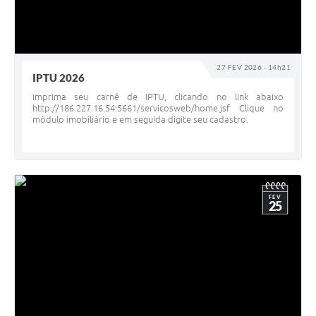
27 FEV 2026 - 14h21
IPTU 2026
imprima seu carnê de IPTU, clicando no link abaixo
http://186.227.16.54:5661/servicosweb/home.jsf Clique no
módulo imobiliário e em seguida digite seu cadastro.
FEV
25