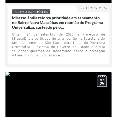
25 SET 2025 - 20h57
ADMINISTRAÇÃO PÚBLICA
Mirassolândia reforça prioridade em saneamento
no Bairro Nova Macaúbas em reunião do Programa
Universaliza, custeado pelo...
Ontem, 24 de setembro de 2025, a Prefeitura de
Mirassolândia participou de uma reunião na Secretaria do
Meio Ambiente, em São Paulo, para tratar do Programa
Universaliza – iniciativa do Governo do Estado que visa
solucionar questões de saneamento básico e drenagem
urbana nos municípios. Durante o...
SET
25