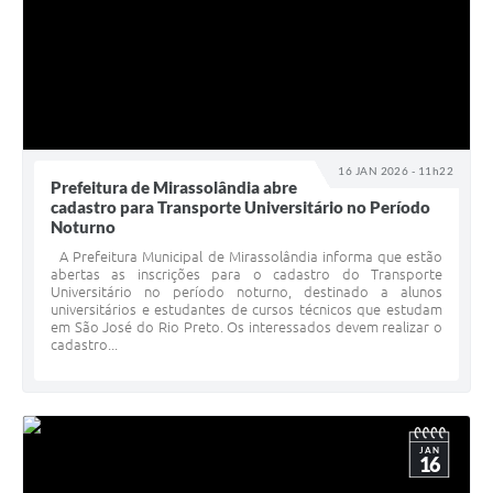
16 JAN 2026 - 11h22
Prefeitura de Mirassolândia abre
cadastro para Transporte Universitário no Período
Noturno
A Prefeitura Municipal de Mirassolândia informa que estão
abertas as inscrições para o cadastro do Transporte
Universitário no período noturno, destinado a alunos
universitários e estudantes de cursos técnicos que estudam
em São José do Rio Preto. Os interessados devem realizar o
cadastro...
JAN
16