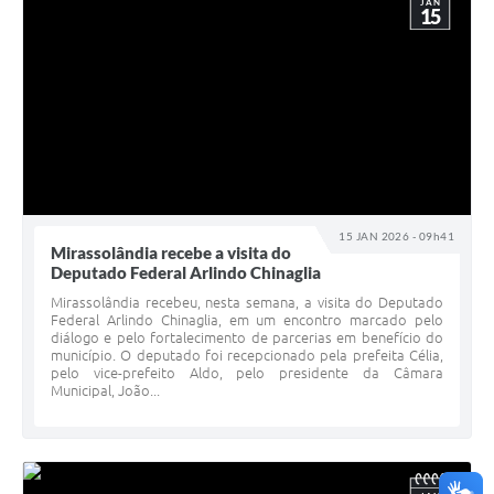
JAN
15
15 JAN 2026 - 09h41
Mirassolândia recebe a visita do
Deputado Federal Arlindo Chinaglia
Mirassolândia recebeu, nesta semana, a visita do Deputado
Federal Arlindo Chinaglia, em um encontro marcado pelo
diálogo e pelo fortalecimento de parcerias em benefício do
município. O deputado foi recepcionado pela prefeita Célia,
pelo vice-prefeito Aldo, pelo presidente da Câmara
Municipal, João...