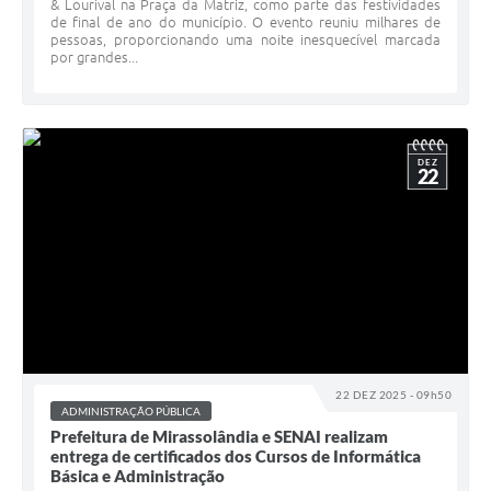
& Lourival na Praça da Matriz, como parte das festividades
de final de ano do município. O evento reuniu milhares de
pessoas, proporcionando uma noite inesquecível marcada
por grandes...
DEZ
22
22 DEZ 2025 - 09h50
ADMINISTRAÇÃO PÚBLICA
Prefeitura de Mirassolândia e SENAI realizam
entrega de certificados dos Cursos de Informática
Básica e Administração