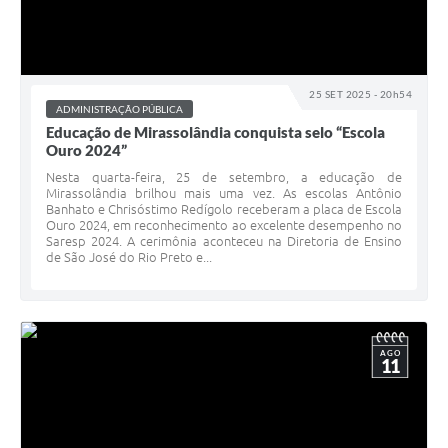
25 SET 2025 - 20h54
ADMINISTRAÇÃO PÚBLICA
Educação de Mirassolândia conquista selo “Escola
Ouro 2024”
Nesta quarta-feira, 25 de setembro, a educação de
Mirassolândia brilhou mais uma vez. As escolas Antônio
Banhato e Chrisóstimo Redígolo receberam a placa de Escola
Ouro 2024, em reconhecimento ao excelente desempenho no
Saresp 2024. A cerimônia aconteceu na Diretoria de Ensino
de São José do Rio Preto e...
AGO
11