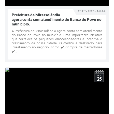
25 FEV 2026 - 14h44
Prefeitura de Mirassolândia
agora conta com atendimento do Banco do Povo no
município.
A Prefeitura de Mirassolândia agora conta com atendimento
do Banco do Povo no município. Uma importante iniciativa
que fortalece os pequenos empreendedores e incentiva o
crescimento da nossa cidade. O crédito é destinado para
investimento no negócio, como: ✔️ Compra de mercadorias
✔️...
FEV
25