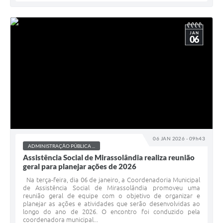
JAN
06
06 JAN 2026 - 09h43
ADMINISTRAÇÃO PÚBLICA ...
Assistência Social de Mirassolândia realiza reunião
geral para planejar ações de 2026
Na terça-feira, dia 06 de janeiro, a Coordenadoria Municipal
de Assistência Social de Mirassolândia promoveu uma
reunião geral de equipe com o objetivo de organizar e
planejar as ações e atividades que serão desenvolvidas ao
longo do ano de 2026. O encontro foi conduzido pela
coordenadora municipal...