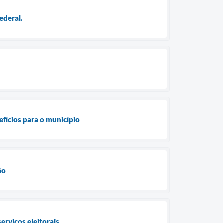
ederal.
efícios para o município
ão
erviços eleitorais