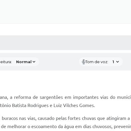
 MÍDIAS
RECEBA NOTÍCIAS
eitura:
Tom de voz:
emana, a reforma de sargentões em importantes vias do municí
ônio Batista Rodrigues e Luiz Vilches Gomes.
 buracos nas vias, causado pelas fortes chuvas que atingiram 
m de melhorar o escoamento da água em dias chuvosos, preveni