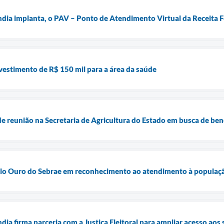
ndia implanta, o PAV – Ponto de Atendimento Virtual da Receita F
vestimento de R$ 150 mil para a área da saúde
 de reunião na Secretaria de Agricultura do Estado em busca de ben
elo Ouro do Sebrae em reconhecimento ao atendimento à populaç
dia firma parceria com a Justiça Eleitoral para ampliar acesso aos s