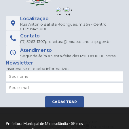
Localização
Rua Antonio Batista Rodrigues, nº 364 - Centro
CEP: 15145-000
Contato
(17) 3263-1307
prefeitura@mirassolandia.sp.gov.br
Atendimento
Segunda-feira a Sexta-feira das 12:00 as 18:00 horas
Newsletter
Inscreva-se e receba informativos
CADASTRAR
Versão do Sistema:
3.5.3 - 19/06/2026
Prefeitura Municipal de Mirassolândia - SP e os
Portal atualizado em:
05/08/2026 18:43
Dados Abertos