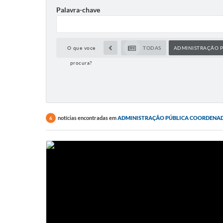
Palavra-chave
O que voce
TODAS
ADMINISTRAÇÃO P
procura?
notícias encontradas em
ADMINISTRAÇÃO PÚBLICA COORDENADO
6