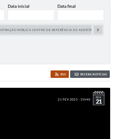
Data inicial
Data final
STRAÇÃO PÚBLICA CENTRO DE REFERÊNCIA DE ASSISTÊNCIA...
ADMINISTRAÇÃO 
RSS
RECEBA NOTÍCIAS
FEV
21 FEV 2025 - 15h40
21