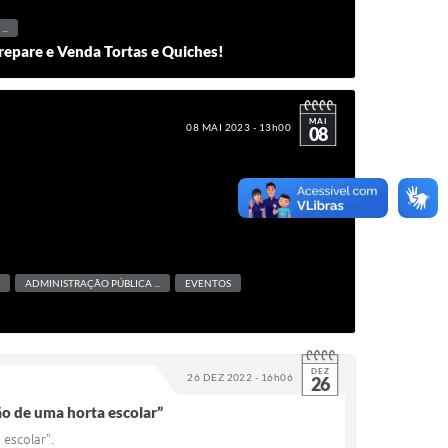
..
repare e Venda Tortas e Quiches!
MAI
08 MAI 2023 - 13h00
08
ADMINISTRAÇÃO PÚBLICA ...
EVENTOS
DEZ
26 DEZ 2022 - 16h06
26
ão de uma horta escolar”
 escolar”.