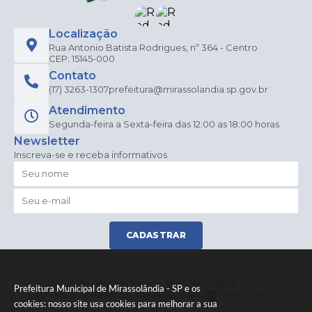
Localização
Rua Antonio Batista Rodrigues, nº 364 - Centro
CEP: 15145-000
Contato
(17) 3263-1307
prefeitura@mirassolandia.sp.gov.br
Atendimento
Segunda-feira a Sexta-feira das 12:00 as 18:00 horas
Newsletter
Inscreva-se e receba informativos
CADASTRAR
Versão do Sistema:
3.5.3 - 19/06/2026
Prefeitura Municipal de Mirassolândia - SP e os
Portal atualizado em:
05/08/2026 18:43
Dados Abertos
cookies: nosso site usa cookies para melhorar a sua