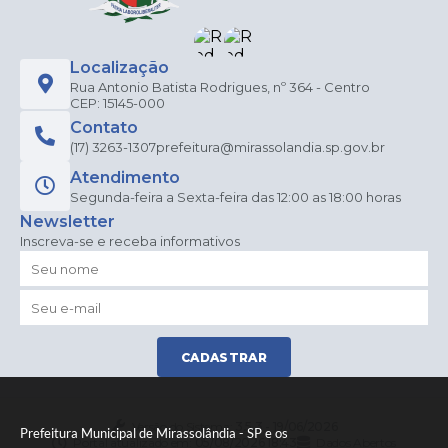
Localização
Rua Antonio Batista Rodrigues, nº 364 - Centro
CEP: 15145-000
Contato
(17) 3263-1307
prefeitura@mirassolandia.sp.gov.br
Atendimento
Segunda-feira a Sexta-feira das 12:00 as 18:00 horas
Newsletter
Inscreva-se e receba informativos
CADASTRAR
Versão do Sistema:
3.5.3 - 19/06/2026
Prefeitura Municipal de Mirassolândia - SP e os
Portal atualizado em:
05/08/2026 18:43
Dados Abertos